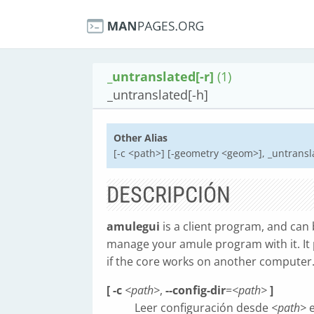
_untranslated[-r]
(1)
_untranslated[-h]
Other Alias
[-c <path>] [-geometry <geom>], _untransla
DESCRIPCIÓN
amulegui
is a client program, and can
manage your amule program with it. It 
if the core works on another computer
[ -c
<path>
,
--config-dir
=
<path>
]
Leer configuración desde
<path>
e