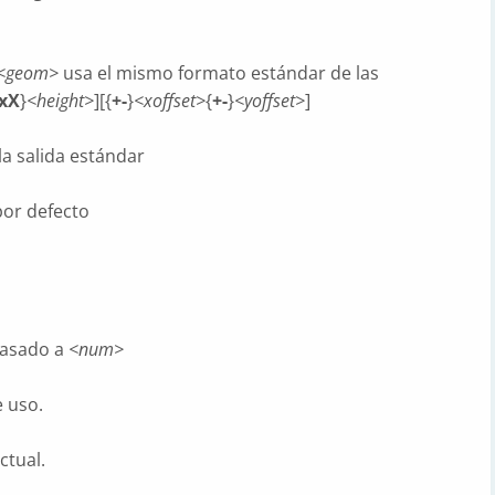
<geom>
usa el mismo formato estándar de las
xX
}
<height>
][{
+-
}
<xoffset>
{
+-
}
<yoffset>
]
a salida estándar
por defecto
pasado a
<num>
 uso.
ctual.