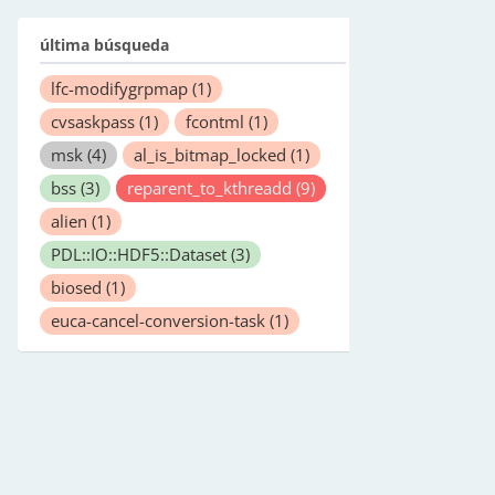
última búsqueda
lfc-modifygrpmap
(1)
cvsaskpass
(1)
fcontml
(1)
msk
(4)
al_is_bitmap_locked
(1)
bss
(3)
reparent_to_kthreadd
(9)
alien
(1)
PDL::IO::HDF5::Dataset
(3)
biosed
(1)
euca-cancel-conversion-task
(1)