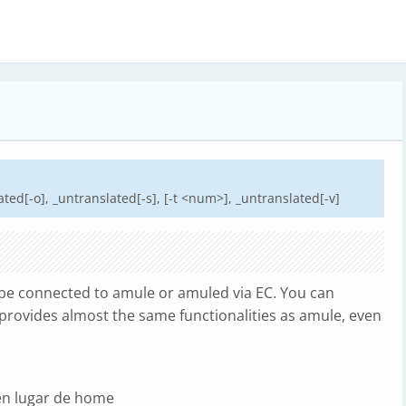
ted[-o], _untranslated[-s], [-t <num>], _untranslated[-v]
 be connected to amule or amuled via EC. You can
provides almost the same functionalities as amule, even
.
n lugar de home