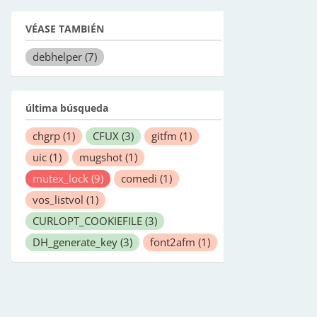
VÉASE TAMBIÉN
debhelper
(7)
última búsqueda
chgrp
(1)
CFUX
(3)
gitfm
(1)
uic
(1)
mugshot
(1)
mutex_lock
(9)
comedi
(1)
vos_listvol
(1)
CURLOPT_COOKIEFILE
(3)
DH_generate_key
(3)
font2afm
(1)