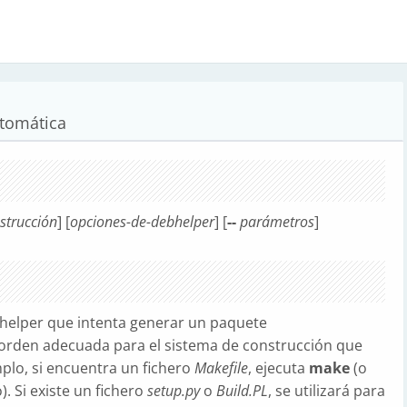
tomática
strucción
] [
opciones-de-debhelper
] [
--
parámetros
]
elper que intenta generar un paquete
a orden adecuada para el sistema de construcción que
mplo, si encuentra un fichero
Makefile
, ejecuta
make
(o
o). Si existe un fichero
setup.py
o
Build.PL
, se utilizará para