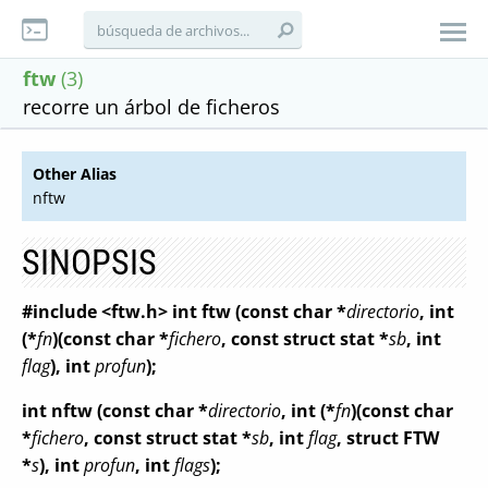
ftw
(3)
recorre un árbol de ficheros
Other Alias
nftw
SINOPSIS
#include <ftw.h>
int ftw (const char *
directorio
, int
(*
fn
)(const
char *
fichero
, const struct stat *
sb
, int
flag
),
int
profun
);
int nftw (const char *
directorio
, int (*
fn
)(const
char
*
fichero
, const struct stat *
sb
, int
flag
,
struct FTW
*
s
),
int
profun
, int
flags
);