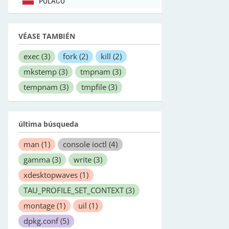
POLACO
VÉASE TAMBIÉN
exec
(3)
fork
(2)
kill
(2)
mkstemp
(3)
tmpnam
(3)
tempnam
(3)
tmpfile
(3)
última búsqueda
man
(1)
console ioctl
(4)
gamma
(3)
write
(3)
xdesktopwaves
(1)
TAU_PROFILE_SET_CONTEXT
(3)
montage
(1)
uil
(1)
dpkg.conf
(5)