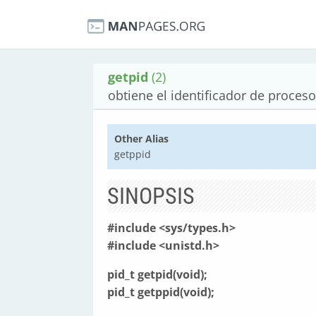
getpid
(2)
obtiene el identificador de proceso
Other Alias
getppid
SINOPSIS
#include <sys/types.h>
#include <unistd.h>
pid_t getpid(void);
pid_t getppid(void);