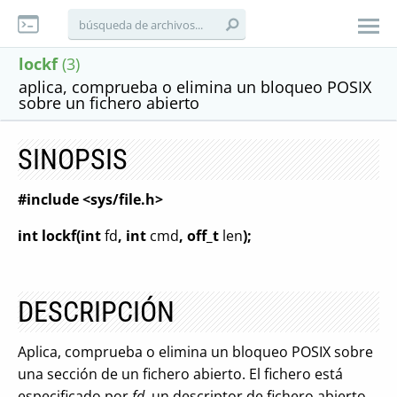
lockf
(3)
aplica, comprueba o elimina un bloqueo POSIX
sobre un fichero abierto
SINOPSIS
#include <sys/file.h>
int lockf(int
fd
, int
cmd
, off_t
len
);
DESCRIPCIÓN
Aplica, comprueba o elimina un bloqueo POSIX sobre
una sección de un fichero abierto. El fichero está
especificado por
fd
, un descriptor de fichero abierto