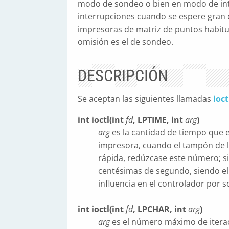
modo de sondeo o bien en modo de int
interrupciones cuando se espere gran ca
impresoras de matriz de puntos habitu
omisión es el de sondeo.
DESCRIPCIÓN
Se aceptan las siguientes llamadas
ioct
int ioctl(int
fd
, LPTIME, int
arg
)
arg
es la cantidad de tiempo que 
impresora, cuando el tampón de l
rápida, redúzcase este número; s
centésimas de segundo, siendo el 
influencia en el controlador por 
int ioctl(int
fd
, LPCHAR, int
arg
)
arg
es el número máximo de iterac