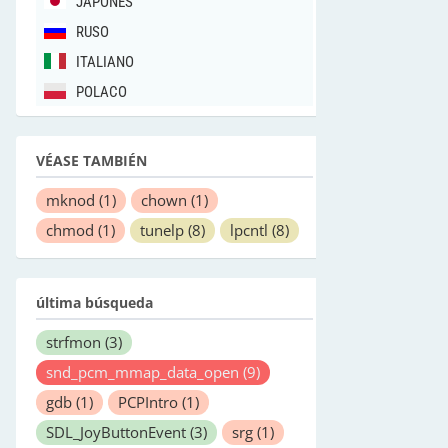
JAPONÉS
RUSO
ITALIANO
POLACO
VÉASE TAMBIÉN
mknod
(1)
chown
(1)
chmod
(1)
tunelp
(8)
lpcntl
(8)
última búsqueda
strfmon
(3)
snd_pcm_mmap_data_open
(9)
gdb
(1)
PCPIntro
(1)
SDL_JoyButtonEvent
(3)
srg
(1)