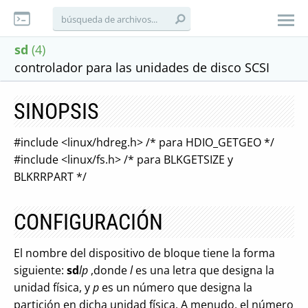
sd
(4)
controlador para las unidades de disco SCSI
SINOPSIS
#include <linux/hdreg.h> /* para HDIO_GETGEO */
#include <linux/fs.h> /* para BLKGETSIZE y
BLKRRPART */
CONFIGURACIÓN
El nombre del dispositivo de bloque tiene la forma
siguiente:
sd
lp
,donde
l
es una letra que designa la
unidad física, y
p
es un número que designa la
partición en dicha unidad física. A menudo, el número