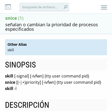
snice
(1)
señalan o cambian la prioridad de procesos
especificados
Other Alias
skill
SINOPSIS
skill
[-signal] [-ivfwn] {tty user command pid}
snice
[(-|+)priority] [-ivfwn] {tty user command pid}
skill
-l
DESCRIPCIÓN