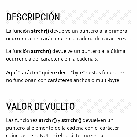
DESCRIPCIÓN
La función
strchr()
devuelve un puntero a la primera
ocurrencia del carácter
c
en la cadena de caracteres
s
.
La función
strrchr()
devuelve un puntero a la última
ocurrencia del carácter
c
en la cadena
s
.
Aquí "carácter" quiere decir "byte" - estas funciones
no funcionan con carácteres anchos o multi-byte.
VALOR DEVUELTO
Las funciones
strchr()
y
strrchr()
devuelven un
puntero al elemento de la cadena con el carácter
coincidente, o NULL si el carácter no se ha