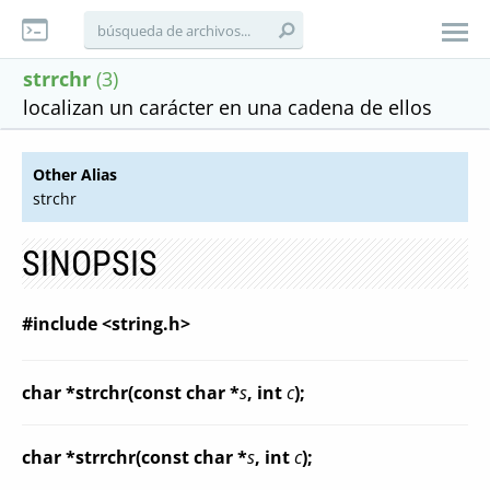
strrchr
(3)
localizan un carácter en una cadena de ellos
Other Alias
strchr
SINOPSIS
#include <string.h>
char *strchr(const char *
s
, int
c
);
char *strrchr(const char *
s
, int
c
);