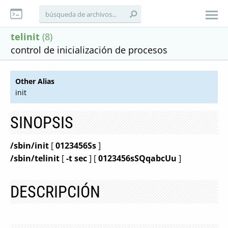
telinit
(8)
control de inicialización de procesos
Other Alias
init
SINOPSIS
/sbin/init
[
0123456Ss
]
/sbin/telinit
[
-t sec
] [
0123456sSQqabcUu
]
DESCRIPCIÓN