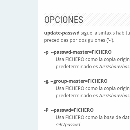
OPCIONES
update-passwd
sigue la sintaxis habi
precedidas por dos guiones ('-').
-p
,
--passwd-master=FICHERO
Usa FICHERO como la copia origina
predeterminado es
/usr/share/ba
-g
,
--group-master=FICHERO
Usa FICHERO como la copia origina
predeterminado es
/usr/share/ba
-P
,
--passwd=FICHERO
Usa FICHERO como la base de dato
/etc/passwd
.