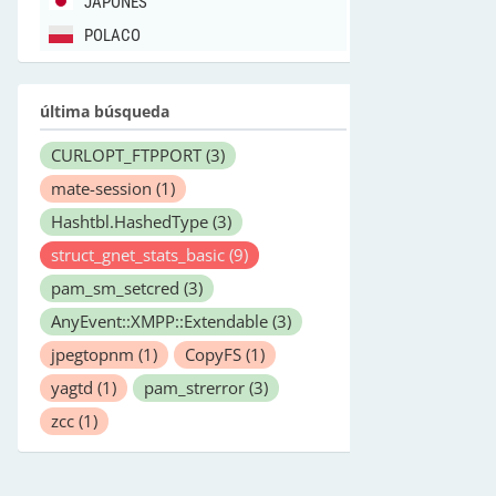
JAPONÉS
POLACO
última búsqueda
CURLOPT_FTPPORT
(3)
mate-session
(1)
Hashtbl.HashedType
(3)
struct_gnet_stats_basic
(9)
pam_sm_setcred
(3)
AnyEvent::XMPP::Extendable
(3)
jpegtopnm
(1)
CopyFS
(1)
yagtd
(1)
pam_strerror
(3)
zcc
(1)