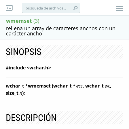
wmemset
(3)
rellena un array de caracteres anchos con un
carácter ancho
SINOPSIS
#include <wchar.h>
wchar_t *wmemset (wchar_t *
wcs
, wchar_t
wc
,
size_t
n
);
DESCRIPCIÓN