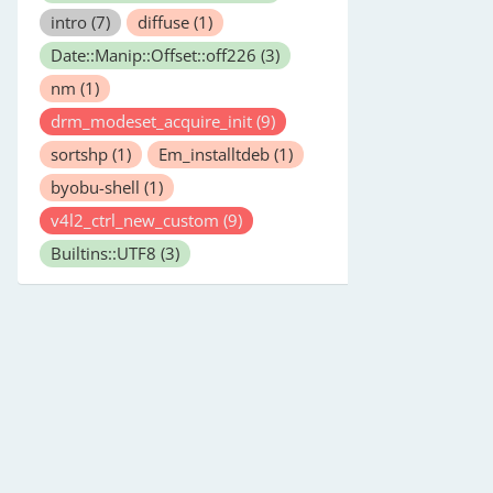
intro
(7)
diffuse
(1)
Date::Manip::Offset::off226
(3)
nm
(1)
drm_modeset_acquire_init
(9)
sortshp
(1)
Em_installtdeb
(1)
byobu-shell
(1)
v4l2_ctrl_new_custom
(9)
Builtins::UTF8
(3)