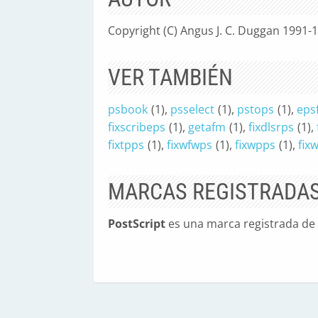
Copyright (C) Angus J. C. Duggan 1991-
VER TAMBIÉN
psbook
(1),
psselect
(1),
pstops
(1),
epsf
fixscribeps
(1),
getafm
(1),
fixdlsrps
(1),
fixtpps
(1),
fixwfwps
(1),
fixwpps
(1),
fix
MARCAS REGISTRADA
PostScript
es una marca registrada de