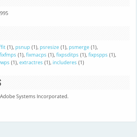
1995
fit
(1),
psnup
(1),
psresize
(1),
psmerge
(1),
fixfmps
(1),
fixmacps
(1),
fixpsditps
(1),
fixpspps
(1),
wwps
(1),
extractres
(1),
includeres
(1)
S
 Adobe Systems Incorporated.